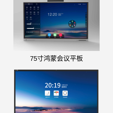
75寸鸿蒙会议平板