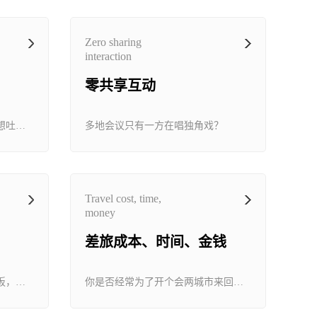
Zero sharing
interaction
零共享互动
会议室的糟糕形象是否让你早想吐槽？
多地会议只有一方在唱独角戏？
Travel cost, time,
money
差旅成本、时间、金钱
书写吃力，写完一板还要擦一板，不累吗？
你是否经常为了开个会两城市来回跑？